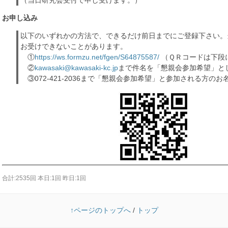
（当日研究会受付で申し受けます。）
お申し込み
以下のいずれかの方法で、できるだけ前日までにご登録下さい。
お受けできないことがあります。
①
https://ws.formzu.net/fgen/S64875587/
（ＱＲコードは下段
②
kawasaki@kawasaki-kc.jp
まで件名を「懇親会参加希望」と
③072-421-2036まで「懇親会参加希望」と参加される方のお
合計:2535回 本日:1回 昨日:1回
↑ページのトップへ
/
トップ