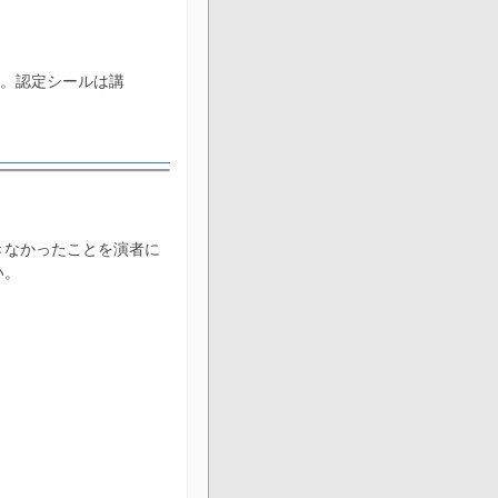
す。認定シールは講
きなかったことを演者に
い。