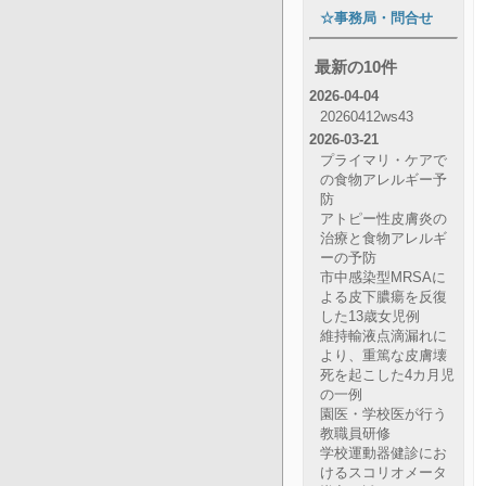
☆事務局・問合せ
最新の10件
2026-04-04
20260412ws43
2026-03-21
プライマリ・ケアで
の食物アレルギー予
防
アトピー性皮膚炎の
治療と食物アレルギ
ーの予防
市中感染型MRSAに
よる皮下膿瘍を反復
した13歳女児例
維持輸液点滴漏れに
より、重篤な皮膚壊
死を起こした4カ月児
の一例
園医・学校医が行う
教職員研修
学校運動器健診にお
けるスコリオメータ