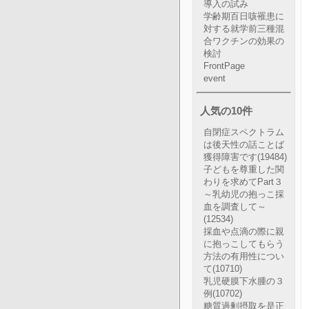
導入の試み
学齢期百日咳罹患に
対する就学前三種混
合ワクチンの効果の
検討
FrontPage
event
人気の10件
自閉症スペクトラム
は後天性の話ことば
獲得障害です
(19484)
子どもを尊重した関
わりを求めてPart３
～乳幼児の抱っこ採
血を調査して～
(12534)
採血や点滴の際に親
に抱っこしてもらう
方法の有用性につい
て
(10710)
乳児硬膜下水腫の３
例
(10702)
糖質過剰摂取を是正