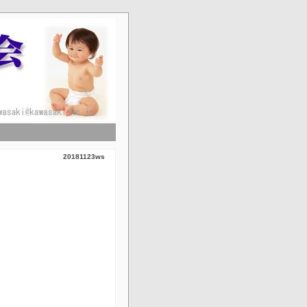
！
20181123ws