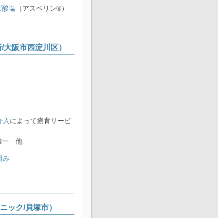
ズ酸塩
（アスベリン®）
療所/大阪市西淀川区）
介入
によって療育サービ
一 他
組み
リニック/貝塚市）