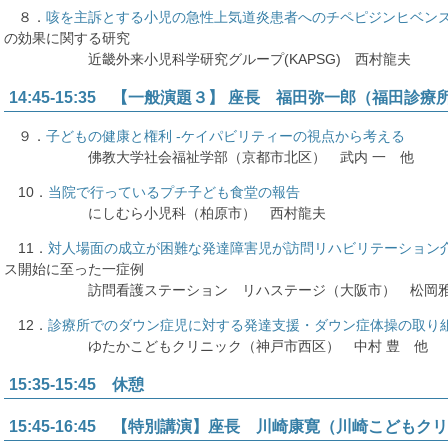
８．
咳を主訴とする小児の急性上気道炎患者へのチペピジンヒベン
の効果に関する研究
近畿外来小児科学研究グループ(KAPSG) 西村龍夫
14:45-15:35 【一般演題３】 座長 福田弥一郎（福田診
９．
子どもの健康と権利 -ケイパビリティーの視点から考える
佛教大学社会福祉学部（京都市北区） 武内 一 他
10．
当院で行っているプチ子ども食堂の報告
にしむら小児科（柏原市） 西村龍夫
11．
対人場面の成立が困難な発達障害児が訪問リハビリテーション
ス開始に至った一症例
訪問看護ステーション リハステージ（大阪市） 松岡雅
12．
診療所でのダウン症児に対する発達支援・ダウン症体操の取り
ゆたかこどもクリニック（神戸市西区） 中村 豊 他
15:35-15:45 休憩
15:45-16:45 【特別講演】座長 川崎康寛（川崎こどもク