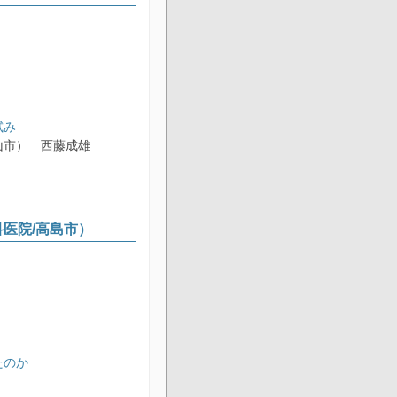
試み
市） 西藤成雄
科医院/高島市）
たのか