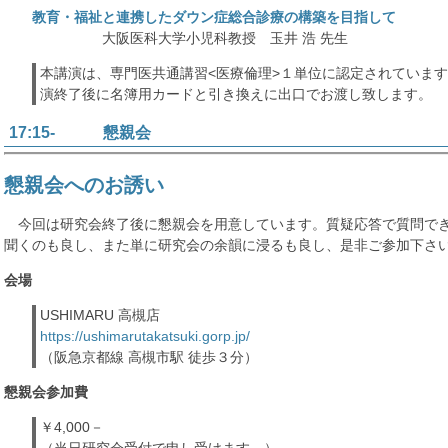
教育・福祉と連携したダウン症総合診療の構築を目指して
大阪医科大学小児科教授 玉井 浩 先生
本講演は、専門医共通講習<医療倫理>１単位に認定されていま
演終了後に名簿用カードと引き換えに出口でお渡し致します。
17:15- 懇親会
懇親会へのお誘い
今回は研究会終了後に懇親会を用意しています。質疑応答で質問で
聞くのも良し、また単に研究会の余韻に浸るも良し、是非ご参加下さ
会場
USHIMARU 高槻店
https://ushimarutakatsuki.gorp.jp/
（阪急京都線 高槻市駅 徒歩３分）
懇親会参加費
￥4,000－