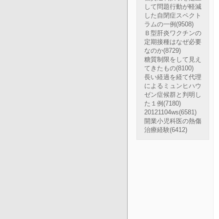
して問題行動が軽減
した自閉症スペクト
ラムの一例
(9508)
Ｂ型肝炎ワクチンの
定期接種はなぜ必要
なのか
(8729)
糖質制限をして見え
てきたもの
(8100)
長い経過を経て代理
によるミュンヒハウ
ゼン症候群と判明し
た１例
(7180)
20121104ws
(6581)
開業小児科医の熱傷
治療経験
(6412)