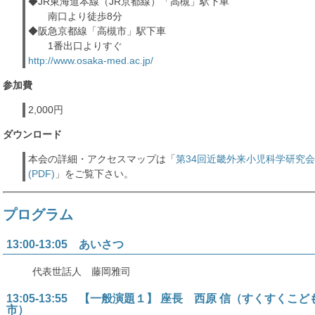
◆JR東海道本線（JR京都線）「高槻」駅下車
南口より徒歩8分
◆阪急京都線「高槻市」駅下車
1番出口よりすぐ
http://www.osaka-med.ac.jp/
参加費
2,000円
ダウンロード
本会の詳細・アクセスマップは「
第34回近畿外来小児科学研究
(PDF)
」をご覧下さい。
プログラム
13:00-13:05 あいさつ
代表世話人 藤岡雅司
13:05-13:55 【一般演題１】 座長 西原 信（すくすくこ
市）