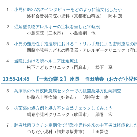
１．
小児科医37名のインタビューをどのように論文化したか
洛和会音羽病院小児科（京都市山科区） 岡本 茂
２．
遅延型食物アレルギーの症状を呈した10症例
小島医院（三木市） 小島崇嗣 他
３．
小児の難治性手指湿疹におけるニトリル手袋による密封療法の
西藤小児科こどもの呼吸器・アレルギークリニック（守山
４．
当院における臍ヘルニア圧迫療法
松下こどもクリニック（門真市） 松下 享
13:55-14:45 【一般演題２】 座長 岡田清春（おかだ小児
５．
兵庫県の休日夜間急病センターでの抗菌薬処方動向調査
姫路赤十字病院（姫路市） 明神翔太 他
６．
抗菌薬の処方例と処方率を自己チェックしてみよう
絹巻小児科クリニック（吹田市） 絹巻 宏
７．
肺炎球菌ワクチン定期化で開業小児科外来の中耳炎は軽症化し
つちだ小児科（福井県坂井市） 土田晋也