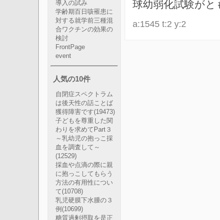
球幼弱化試験がと
導入の試み
学齢期百日咳罹患に
対する就学前三種混
a:1545 t:2 y:2
合ワクチンの効果の
検討
FrontPage
event
人気の10件
自閉症スペクトラム
は後天性の話ことば
獲得障害です
(19473)
子どもを尊重した関
わりを求めてPart３
～乳幼児の抱っこ採
血を調査して～
(12529)
採血や点滴の際に親
に抱っこしてもらう
方法の有用性につい
て
(10708)
乳児硬膜下水腫の３
例
(10699)
糖質過剰摂取を是正