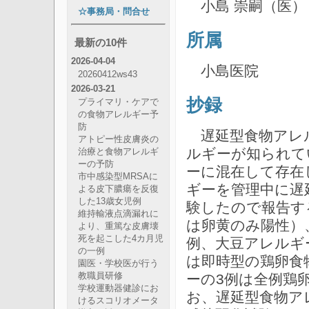
小島 崇嗣（医）
☆事務局・問合せ
所属
最新の10件
2026-04-04
小島医院
20260412ws43
2026-03-21
抄録
プライマリ・ケアで
の食物アレルギー予
防
遅延型食物アレル
アトピー性皮膚炎の
ルギーが知られて
治療と食物アレルギ
ーの予防
ーに混在して存在
市中感染型MRSAに
ギーを管理中に遅
よる皮下膿瘍を反復
した13歳女児例
験したので報告す
維持輸液点滴漏れに
は卵黄のみ陽性）
より、重篤な皮膚壊
死を起こした4カ月児
例、大豆アレルギ
の一例
は即時型の鶏卵食
園医・学校医が行う
ーの3例は全例鶏
教職員研修
学校運動器健診にお
お、遅延型食物ア
けるスコリオメータ