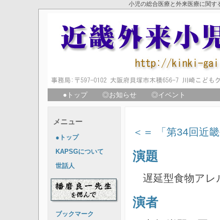
小児の総合医療と外来医療に関す
●トップ
◎お知らせ
◎イベント
メニュー
＜＝ 「第34回近
●トップ
KAPSGについて
演題
世話人
遅延型食物アレ
演者
ブックマーク