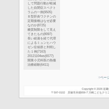
して問題行動が軽減
した自閉症スペクト
ラムの一例
(9505)
Ｂ型肝炎ワクチンの
定期接種はなぜ必要
なのか
(8725)
糖質制限をして見え
てきたもの
(8097)
長い経過を経て代理
によるミュンヒハウ
ゼン症候群と判明し
た１例
(7163)
20121104ws
(6577)
開業小児科医の熱傷
治療経験
(6411)
↑ペー
Copyright © 2026
近畿
〒597-0102 貝塚市木積656-7 川崎こども