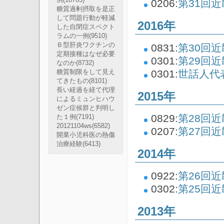
例
(10705)
0206:
第31回
糖質過剰摂取を是正
して問題行動が軽減
2016年
した自閉症スペクト
ラムの一例
(9510)
Ｂ型肝炎ワクチンの
0831:
第30回
定期接種はなぜ必要
0301:
第29回
なのか
(8732)
0301:
世話人代
糖質制限をして見え
てきたもの
(8101)
長い経過を経て代理
2015年
によるミュンヒハウ
ゼン症候群と判明し
0829:
第28回
た１例
(7191)
20121104ws
(6582)
0207:
第27回
開業小児科医の熱傷
治療経験
(6413)
2014年
0922:
第26回
0302:
第25回
2013年