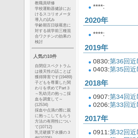
教職員研修
****:
学校運動器健診にお
けるスコリオメータ
2020年
導入の試み
学齢期百日咳罹患に
対する就学前三種混
****:
合ワクチンの効果の
検討
2019年
人気の10件
0830:
第36回
自閉症スペクトラム
0403:
第35回
は後天性の話ことば
獲得障害です
(19489)
2018年
子どもを尊重した関
わりを求めてPart３
～乳幼児の抱っこ採
0907:
第34回
血を調査して～
0206:
第33回
(12534)
採血や点滴の際に親
に抱っこしてもらう
2017年
方法の有用性につい
て
(10712)
0911:
第32回
乳児硬膜下水腫の３