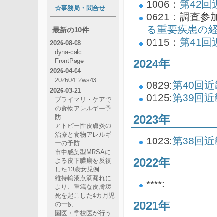
1006：
第42
☆事務局・問合せ
0621：調査参
る重要疾患の経
最新の10件
0115：
第41
2026-08-08
dyna-calc
2024年
FrontPage
2026-04-04
20260412ws43
0829:
第40回
2026-03-21
0125:
第39回
プライマリ・ケアで
の食物アレルギー予
2023年
防
アトピー性皮膚炎の
治療と食物アレルギ
1023:
第38回
ーの予防
市中感染型MRSAに
2022年
よる皮下膿瘍を反復
した13歳女児例
維持輸液点滴漏れに
****:
より、重篤な皮膚壊
死を起こした4カ月児
2021年
の一例
園医・学校医が行う