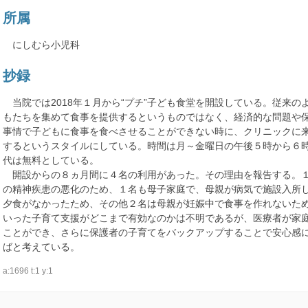
所属
にしむら小児科
抄録
当院では2018年１月から“プチ”子ども食堂を開設している。従来の
もたちを集めて食事を提供するというものではなく、経済的な問題や
事情で子どもに食事を食べさせることができない時に、クリニックに
するというスタイルにしている。時間は月～金曜日の午後５時から６
代は無料としている。
開設からの８ヵ月間に４名の利用があった。その理由を報告する。
の精神疾患の悪化のため、１名も母子家庭で、母親が病気で施設入所
夕食がなかったため、その他２名は母親が妊娠中で食事を作れないた
いった子育て支援がどこまで有効なのかは不明であるが、医療者が家
ことができ、さらに保護者の子育てをバックアップすることで安心感
ばと考えている。
a:1696 t:1 y:1