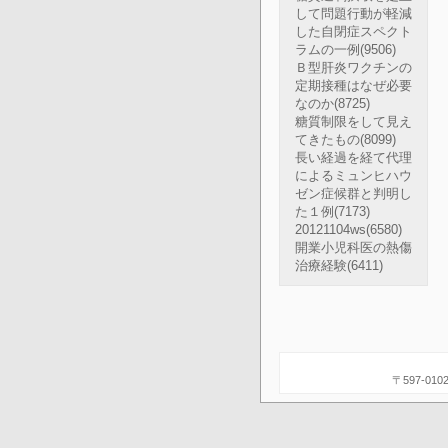
して問題行動が軽減
した自閉症スペクト
ラムの一例
(9506)
Ｂ型肝炎ワクチンの
定期接種はなぜ必要
なのか
(8725)
糖質制限をして見え
てきたもの
(8099)
長い経過を経て代理
によるミュンヒハウ
ゼン症候群と判明し
た１例
(7173)
20121104ws
(6580)
開業小児科医の熱傷
治療経験
(6411)
〒597-0