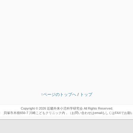
↑ページのトップへ
/
トップ
Copyright © 2026
近畿外来小児科学研究会
All Rights Reserved.
102 貝塚市木積656-7 川崎こどもクリニック内，（お問い合わせはemailもしくはFAXでお