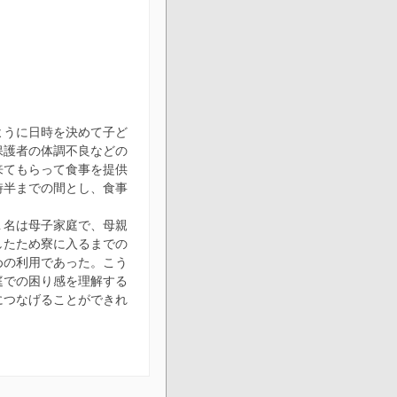
ように日時を決めて子ど
保護者の体調不良などの
来てもらって食事を提供
時半までの間とし、食事
１名は母子家庭で、母親
したため寮に入るまでの
めの利用であった。こう
庭での困り感を理解する
につなげることができれ