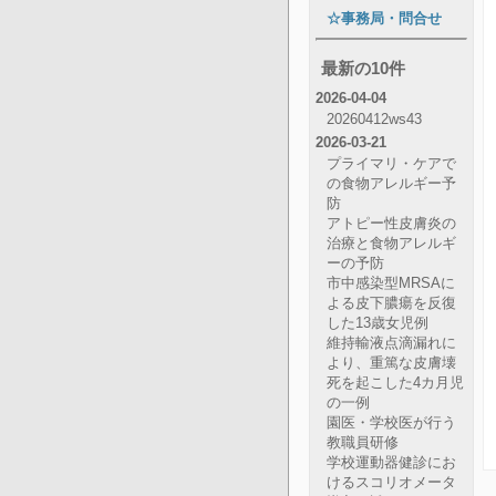
☆事務局・問合せ
最新の10件
2026-04-04
20260412ws43
2026-03-21
プライマリ・ケアで
の食物アレルギー予
防
アトピー性皮膚炎の
治療と食物アレルギ
ーの予防
市中感染型MRSAに
よる皮下膿瘍を反復
した13歳女児例
維持輸液点滴漏れに
より、重篤な皮膚壊
死を起こした4カ月児
の一例
園医・学校医が行う
教職員研修
学校運動器健診にお
けるスコリオメータ