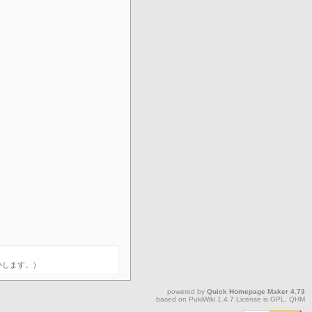
願いします。）
powered by
Quick Homepage Maker
4.73
based on
PukiWiki
1.4.7 License is
GPL
.
QHM