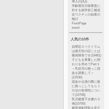
導入の試み
学齢期百日咳罹患に
対する就学前三種混
合ワクチンの効果の
検討
FrontPage
event
人気の10件
自閉症スペクトラム
は後天性の話ことば
獲得障害です
(19481)
子どもを尊重した関
わりを求めてPart３
～乳幼児の抱っこ採
血を調査して～
(12530)
採血や点滴の際に親
に抱っこしてもらう
方法の有用性につい
て
(10708)
乳児硬膜下水腫の３
例
(10700)
糖質過剰摂取を是正