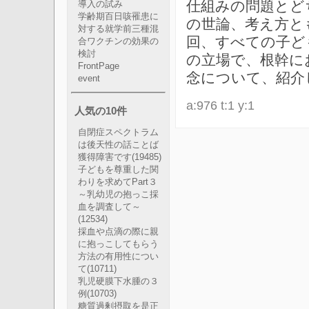
仕組みの問題とど
導入の試み
学齢期百日咳罹患に
の世論、考え方と
対する就学前三種混
回、すべての子ど
合ワクチンの効果の
検討
の立場で、根幹に
FrontPage
念について、紹介
event
a:976 t:1 y:1
人気の10件
自閉症スペクトラム
は後天性の話ことば
獲得障害です
(19485)
子どもを尊重した関
わりを求めてPart３
～乳幼児の抱っこ採
血を調査して～
(12534)
採血や点滴の際に親
に抱っこしてもらう
方法の有用性につい
て
(10711)
乳児硬膜下水腫の３
例
(10703)
糖質過剰摂取を是正