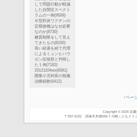
して問題行動が軽減
した自閉症スペクト
ラムの一例
(9509)
Ｂ型肝炎ワクチンの
定期接種はなぜ必要
なのか
(8730)
糖質制限をして見え
てきたもの
(8100)
長い経過を経て代理
によるミュンヒハウ
ゼン症候群と判明し
た１例
(7182)
20121104ws
(6581)
開業小児科医の熱傷
治療経験
(6412)
↑ペー
Copyright © 2026
近畿
〒597-0102 貝塚市木積656-7 川崎こども