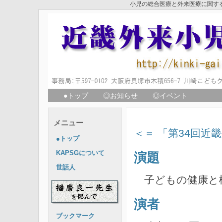
小児の総合医療と外来医療に関す
●トップ
◎お知らせ
◎イベント
メニュー
＜＝ 「第34回近
●トップ
KAPSGについて
演題
世話人
子どもの健康と
演者
ブックマーク