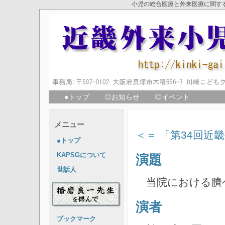
小児の総合医療と外来医療に関す
●トップ
◎お知らせ
◎イベント
メニュー
＜＝ 「第34回近
●トップ
KAPSGについて
演題
世話人
当院における臍
演者
ブックマーク