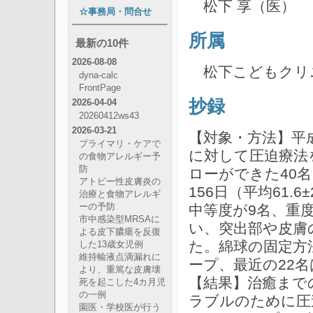
松下 享（医）
☆事務局・問合せ
所属
最新の10件
2026-08-08
松下こどもクリ
dyna-calc
FrontPage
抄録
2026-04-04
20260412ws43
2026-03-21
【対象・方法】平成
プライマリ・ケアで
に対して圧迫療法
の食物アレルギー予
防
ローができた40
アトピー性皮膚炎の
156日（平均61.
治療と食物アレルギ
中等度が9名、重
ーの予防
市中感染型MRSAに
い、突出部や皮膚
よる皮下膿瘍を反復
た。綿球の固定方
した13歳女児例
維持輸液点滴漏れに
ープ、最近の22
より、重篤な皮膚壊
【結果】治癒までの期
死を起こした4カ月児
の一例
ラブルのために圧
園医・学校医が行う