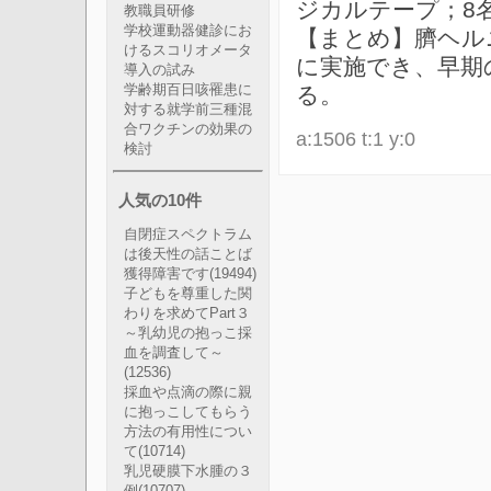
ジカルテープ；8
教職員研修
学校運動器健診にお
【まとめ】臍ヘル
けるスコリオメータ
に実施でき、早期
導入の試み
る。
学齢期百日咳罹患に
対する就学前三種混
合ワクチンの効果の
a:1506 t:1 y:0
検討
人気の10件
自閉症スペクトラム
は後天性の話ことば
獲得障害です
(19494)
子どもを尊重した関
わりを求めてPart３
～乳幼児の抱っこ採
血を調査して～
(12536)
採血や点滴の際に親
に抱っこしてもらう
方法の有用性につい
て
(10714)
乳児硬膜下水腫の３