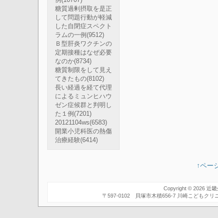
例
(10707)
糖質過剰摂取を是正
して問題行動が軽減
した自閉症スペクト
ラムの一例
(9512)
Ｂ型肝炎ワクチンの
定期接種はなぜ必要
なのか
(8734)
糖質制限をして見え
てきたもの
(8102)
長い経過を経て代理
によるミュンヒハウ
ゼン症候群と判明し
た１例
(7201)
20121104ws
(6583)
開業小児科医の熱傷
治療経験
(6414)
↑ペー
Copyright © 2026
近畿
〒597-0102 貝塚市木積656-7 川崎こども