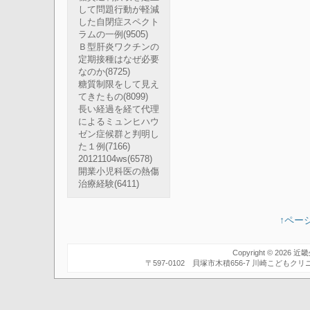
して問題行動が軽減
した自閉症スペクト
ラムの一例
(9505)
Ｂ型肝炎ワクチンの
定期接種はなぜ必要
なのか
(8725)
糖質制限をして見え
てきたもの
(8099)
長い経過を経て代理
によるミュンヒハウ
ゼン症候群と判明し
た１例
(7166)
20121104ws
(6578)
開業小児科医の熱傷
治療経験
(6411)
↑ペー
Copyright © 2026
近畿
〒597-0102 貝塚市木積656-7 川崎こども