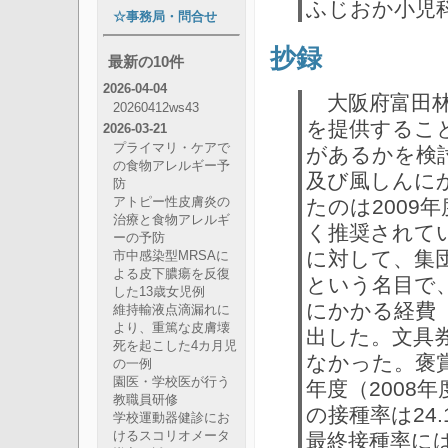
ふじおか小児
☆事務局・問合せ
抄録
最新の10件
2026-04-04
大阪府富田林
20260412ws43
を提供するこ
2026-03-21
プライマリ・ケアで
があるかを検
の食物アレルギー予
及び風しんに
防
たのは2009
アトピー性皮膚炎の
治療と食物アレルギ
く推奨されて
ーの予防
に対して、集
市中感染型MRSAに
よる皮下膿瘍を反復
という名目で
した13歳女児例
にかかる経費
維持輸液点滴漏れに
より、重篤な皮膚壊
出した。文具
死を起こした4カ月児
なかった。褒
の一例
園医・学校医が行う
年度（2008
教職員研修
の接種率は24
学校運動器健診にお
最終接種率には
けるスコリオメータ