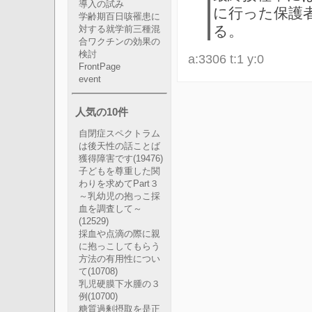
導入の試み
に行った保護
学齢期百日咳罹患に
る。
対する就学前三種混
合ワクチンの効果の
検討
a:3306 t:1 y:0
FrontPage
event
人気の10件
自閉症スペクトラム
は後天性の話ことば
獲得障害です
(19476)
子どもを尊重した関
わりを求めてPart３
～乳幼児の抱っこ採
血を調査して～
(12529)
採血や点滴の際に親
に抱っこしてもらう
方法の有用性につい
て
(10708)
乳児硬膜下水腫の３
例
(10700)
糖質過剰摂取を是正