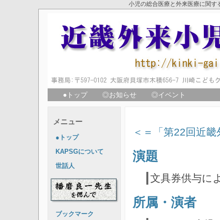
小児の総合医療と外来医療に関す
●トップ
◎お知らせ
◎イベント
メニュー
＜＝「第22回近
●トップ
KAPSGについて
演題
世話人
文具券供与に
所属・演者
ブックマーク