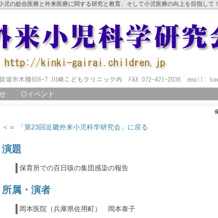
小児の総合医療と外来医療に関する研究と教育、そして小児医療の向上を目指して
せ
◎イベント
＜＝ 「第23回近畿外来小児科学研究会」に戻る
演題
保育所での百日咳の集団感染の報告
所属・演者
岡本医院（兵庫県佐用町） 岡本泰子