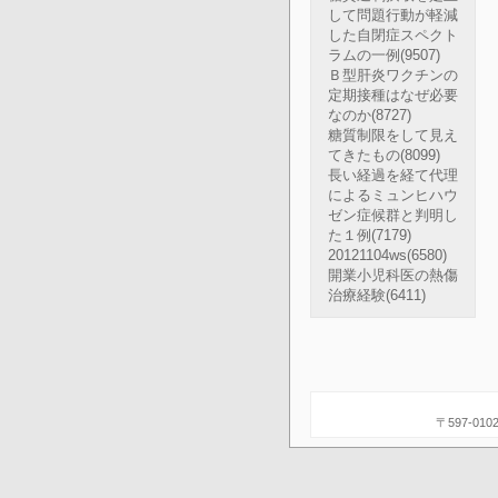
して問題行動が軽減
した自閉症スペクト
ラムの一例
(9507)
Ｂ型肝炎ワクチンの
定期接種はなぜ必要
なのか
(8727)
糖質制限をして見え
てきたもの
(8099)
長い経過を経て代理
によるミュンヒハウ
ゼン症候群と判明し
た１例
(7179)
20121104ws
(6580)
開業小児科医の熱傷
治療経験
(6411)
〒597-0