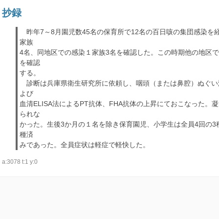
抄録
昨年7～8月園児数45名の保育所で12名の百日咳の集団感染を
家族
4名、同地区での感染１家族3名を確認した。この時期他の地区で
を確認
する。
診断は兵庫県衛生研究所に依頼し、咽頭（または鼻腔）ぬぐい液
よび
血清ELISA法によるPT抗体、FHA抗体の上昇にておこなった。
られな
かった。生後3か月の１名を除き保育園児、小学生は全員4回の3
種済
みであった。全員症状は軽症で軽快した。
a:3078 t:1 y:0