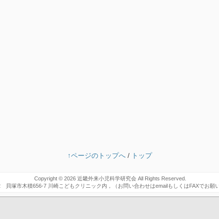
↑ページのトップへ
/
トップ
Copyright © 2026
近畿外来小児科学研究会
All Rights Reserved.
102 貝塚市木積656-7 川崎こどもクリニック内，（お問い合わせはemailもしくはFAXでお