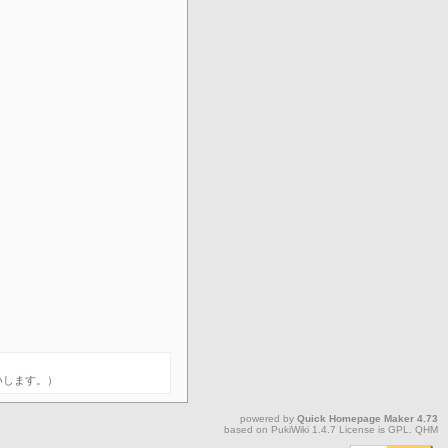
願いします。）
powered by
Quick Homepage Maker
4.73
based on
PukiWiki
1.4.7 License is
GPL
.
QHM