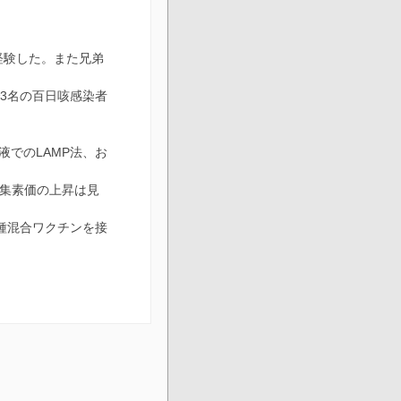
経験した。また兄弟
3名の百日咳感染者
でのLAMP法、お
凝集素価の上昇は見
種混合ワクチンを接