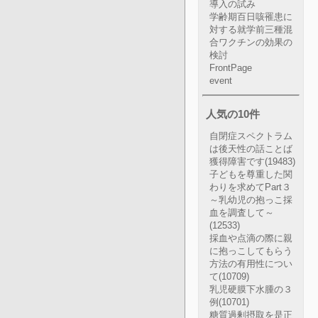
導入の試み
学齢期百日咳罹患に
対する就学前三種混
合ワクチンの効果の
検討
FrontPage
event
人気の10件
自閉症スペクトラム
は後天性の話ことば
獲得障害です
(19483)
子どもを尊重した関
わりを求めてPart３
～乳幼児の抱っこ採
血を調査して～
(12533)
採血や点滴の際に親
に抱っこしてもらう
方法の有用性につい
て
(10709)
乳児硬膜下水腫の３
例
(10701)
糖質過剰摂取を是正