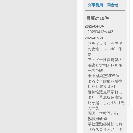
☆事務局・問合せ
最新の10件
2026-04-04
20260412ws43
2026-03-21
プライマリ・ケアで
の食物アレルギー予
防
アトピー性皮膚炎の
治療と食物アレルギ
ーの予防
市中感染型MRSAに
よる皮下膿瘍を反復
した13歳女児例
維持輸液点滴漏れに
より、重篤な皮膚壊
死を起こした4カ月児
の一例
園医・学校医が行う
教職員研修
学校運動器健診にお
けるスコリオメータ