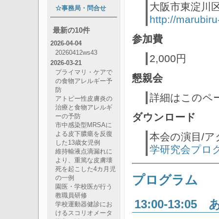
大阪市東淀川区
☆事務局・問合せ
http://marubi
最新の10件
参加費
2026-04-04
20260412ws43
2,000円
2026-03-21
プライマリ・ケアで
懇親会
の食物アレルギー予
防
詳細はこのペ
アトピー性皮膚炎の
治療と食物アレルギ
ダウンロード
ーの予防
市中感染型MRSAに
よる皮下膿瘍を反復
本会の演目/
した13歳女児例
学研究会プログ
維持輸液点滴漏れに
より、重篤な皮膚壊
死を起こした4カ月児
プログラム
の一例
園医・学校医が行う
教職員研修
13:00-13:0
学校運動器健診にお
けるスコリオメータ