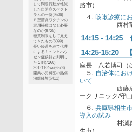
路市）
して問題行動が軽減
した自閉症スペクト
ラムの一例
(9506)
４.
咳嗽診療に
Ｂ型肝炎ワクチンの
西村龍夫（に
定期接種はなぜ必要
なのか
(8725)
14:15 - 14:2
糖質制限をして見え
てきたもの
(8099)
長い経過を経て代理
14:25-15:2
によるミュンヒハウ
ゼン症候群と判明し
た１例
(7168)
座長 八若博司（
20121104ws
(6578)
５.
自治体にお
開業小児科医の熱傷
治療経験
(6411)
いて
西藤成雄（西
ークリニック/守
６.
兵庫県相生
導入の試み
村瀬真紀（む
生市）