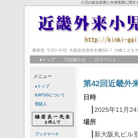
小児の総合医療と外来医療に関す
●トップ
◎お知らせ
◎イベント
メニュー
第42回近畿外
●トップ
KAPSGについて
日時
世話人
2025年11月2
場所
新大阪丸ビル別
ブックマーク