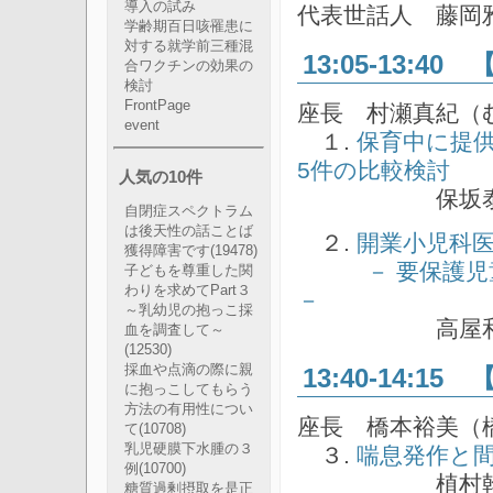
導入の試み
代表世話人 藤岡
学齢期百日咳罹患に
対する就学前三種混
13:05-13:4
合ワクチンの効果の
検討
FrontPage
座長 村瀬真紀（
event
１.
保育中に提
5件の比較検討
人気の10件
保坂泰介（保
自閉症スペクトラム
は後天性の話ことば
２.
開業小児科
獲得障害です
(19478)
－ 要保護
子どもを尊重した関
わりを求めてPart３
－
～乳幼児の抱っこ採
高屋和志（高
血を調査して～
(12530)
採血や点滴の際に親
13:40-14:1
に抱っこしてもらう
方法の有用性につい
座長 橋本裕美（
て
(10708)
乳児硬膜下水腫の３
３.
喘息発作と
例
(10700)
植村幹二郎（
糖質過剰摂取を是正